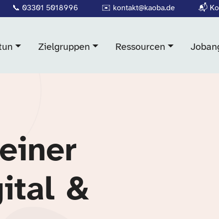
📞
03301 5018996
✉️
kontakt@kaoba.de
📬
Ko
tun
Zielgruppen
Ressourcen
Joban
einer
ital &