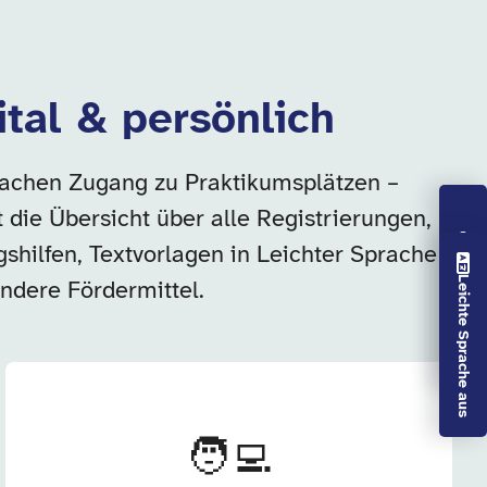
ital & persönlich
nfachen Zugang zu Praktikumsplätzen –
 die Übersicht über alle Registrierungen,
shilfen, Textvorlagen in Leichter Sprache
Vorlesen aus
Leichte Sprache aus
ndere Fördermittel.
🧑‍💻