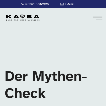
📞
03301 5018996
✉️
E-Mail
Der Mythen-
Check