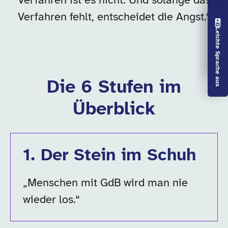
Verfahren ist es nicht. Und solange das
Verfahren fehlt, entscheidet die Angst.“
Vorlesen aus
Leichte Sprache aus
Die 6 Stufen im
Überblick
1
.
Der Stein im Schuh
„Menschen mit GdB wird man nie
wieder los.“