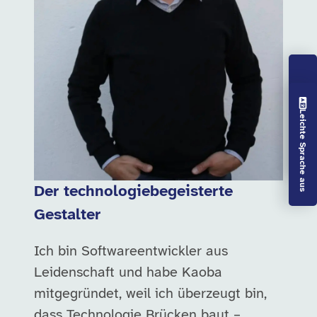
Vorlesen aus
Leichte Sprache aus
Der technologiebegeisterte
Gestalter
Ich bin Softwareentwickler aus
Leidenschaft und habe Kaoba
mitgegründet, weil ich überzeugt bin,
dass Technologie Brücken baut –