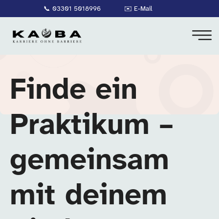
📞
03301 5018996
✉️
E-Mail
Finde ein
Praktikum –
gemeinsam
mit deinem