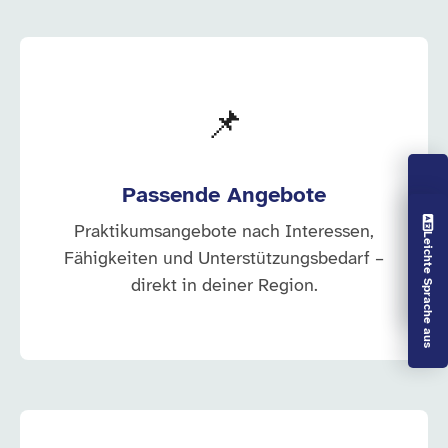
📌
Passende Angebote
Vorlesen aus
Praktikumsangebote nach Interessen,
Leichte Sprache aus
Fähigkeiten und Unterstützungsbedarf –
direkt in deiner Region.