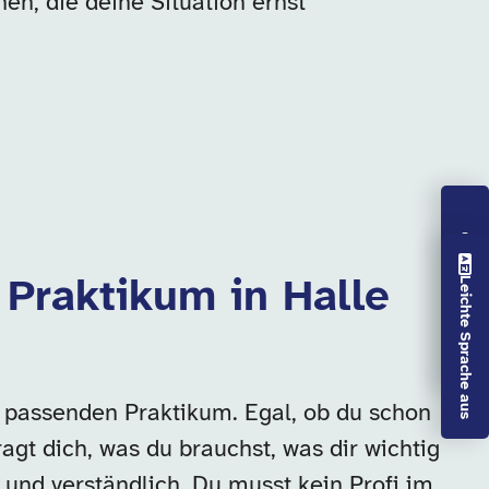
en, die deine Situation ernst
Vorlesen aus
m Praktikum in Halle
Leichte Sprache aus
m passenden Praktikum. Egal, ob du schon
agt dich, was du brauchst, was dir wichtig
h und verständlich. Du musst kein Profi im