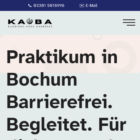
📞
03301 5018996
✉️
E-Mail
Praktikum in
Bochum
Barrierefrei.
Begleitet. Für