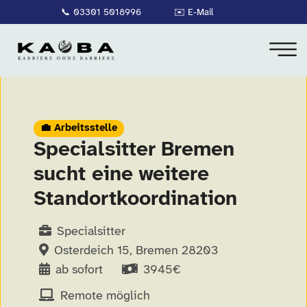
📞
03301 5018996
✉️
E-Mail
💼 Arbeitsstelle
Specialsitter Bremen
sucht eine weitere
Standortkoordination
Specialsitter
Osterdeich 15, Bremen 28203
ab sofort
3945€
Remote möglich