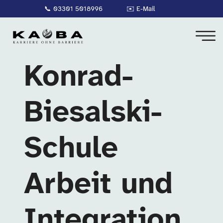
📞
03301 5018996
✉️
E-Mail
Konrad-
Biesalski-
Schule
Arbeit und
Integration