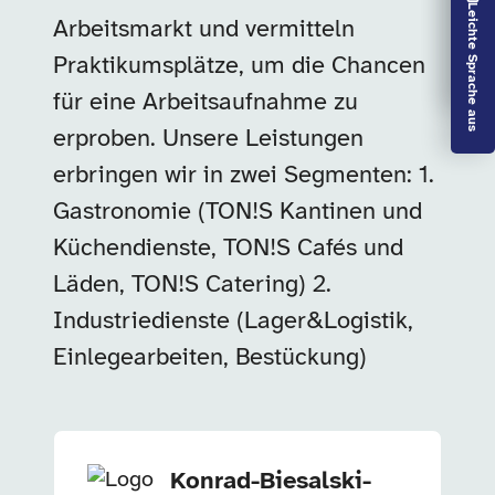
Vorlesen aus
Leichte Sprache aus
Arbeitsmarkt und vermitteln
Praktikumsplätze, um die Chancen
für eine Arbeitsaufnahme zu
erproben. Unsere Leistungen
erbringen wir in zwei Segmenten: 1.
Gastronomie (TON!S Kantinen und
Küchendienste, TON!S Cafés und
Läden, TON!S Catering) 2.
Industriedienste (Lager&Logistik,
Einlegearbeiten, Bestückung)
Unternehmensinformationen
Konrad-Biesalski-