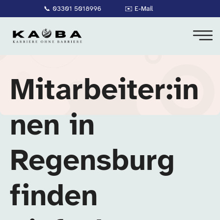
📞
03301 5018996
✉️
E-Mail
Mitarbeiter:in
nen in
Regensburg
finden