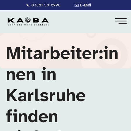
📞
03301 5018996
✉️
E-Mail
Mitarbeiter:in
nen in
Karlsruhe
finden