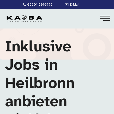
📞
03301 5018996
✉️
E-Mail
Inklusive
Jobs in
Heilbronn
anbieten