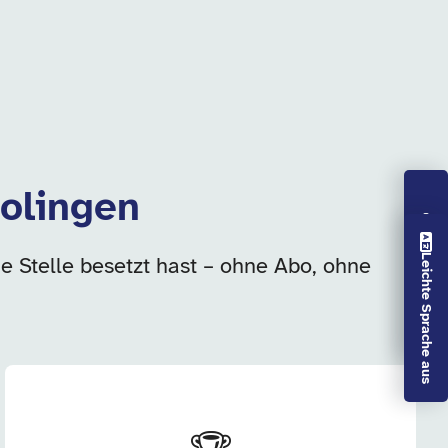
Solingen
Vorlesen aus
Leichte Sprache aus
ie Stelle besetzt hast – ohne Abo, ohne