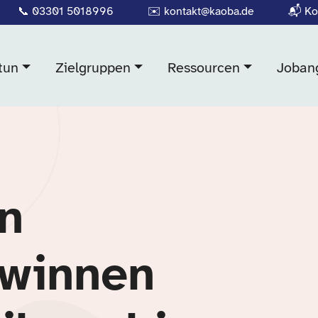
📞
03301 5018996
✉️
kontakt@kaoba.de
📬
Ko
tun
Zielgruppen
Ressourcen
Joban
in
ewinnen