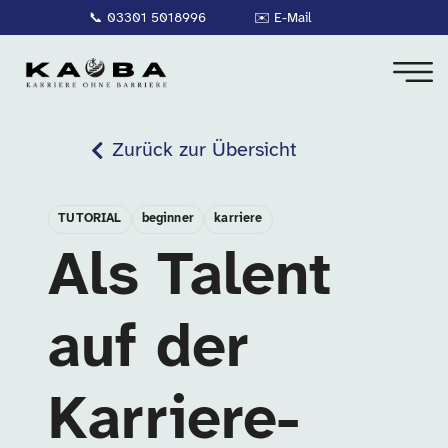
📞
03301 5018996
✉️
E-Mail
Zurück zur Übersicht
TUTORIAL
beginner
karriere
Als Talent
auf der
Karriere-