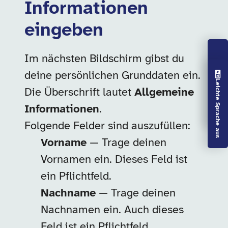
Informationen
eingeben
Im nächsten Bildschirm gibst du
Vorlesen aus
deine persönlichen Grunddaten ein.
Leichte Sprache aus
Die Überschrift lautet
Allgemeine
Informationen
.
Folgende Felder sind auszufüllen:
Vorname
— Trage deinen
Vornamen ein. Dieses Feld ist
ein Pflichtfeld.
Nachname
— Trage deinen
Nachnamen ein. Auch dieses
Feld ist ein Pflichtfeld.