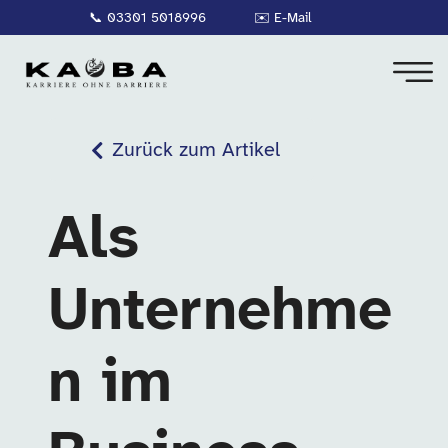
📞
03301 5018996
✉️
E-Mail
Zurück zum Artikel
Als
Unternehme
n im