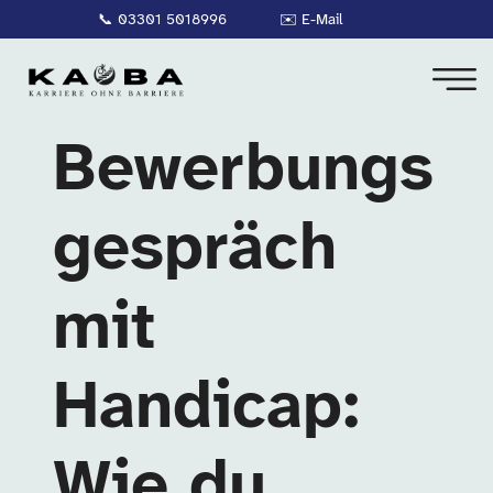
📞
03301 5018996
✉️
E-Mail
Bewerbungs
gespräch
mit
Handicap:
Wie du