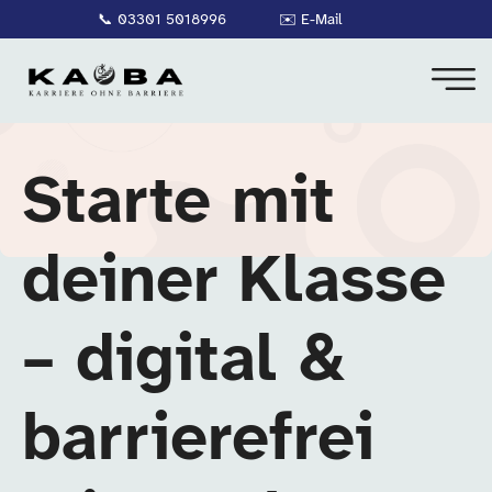
📞
03301 5018996
✉️
E-Mail
Starte mit
deiner Klasse
– digital &
barrierefrei