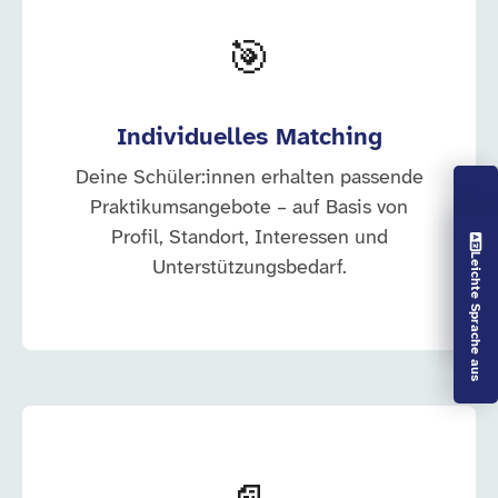
🎯
Individuelles Matching
Deine Schüler:innen erhalten passende
Praktikumsangebote – auf Basis von
Profil, Standort, Interessen und
Vorlesen aus
Leichte Sprache aus
Unterstützungsbedarf.