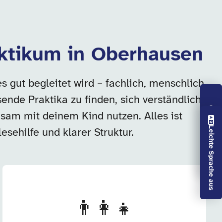
raktikum in Oberhausen
 gut begleitet wird – fachlich, menschlich
nde Praktika zu finden, sich verständlich
am mit deinem Kind nutzen. Alles ist
Vorlesen aus
Leichte Sprache aus
esehilfe und klarer Struktur.
👨‍👩‍👧