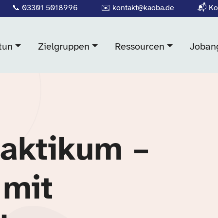
📞
03301 5018996
✉️
kontakt@kaoba.de
📬
Ko
tun
Zielgruppen
Ressourcen
Joban
raktikum –
mit