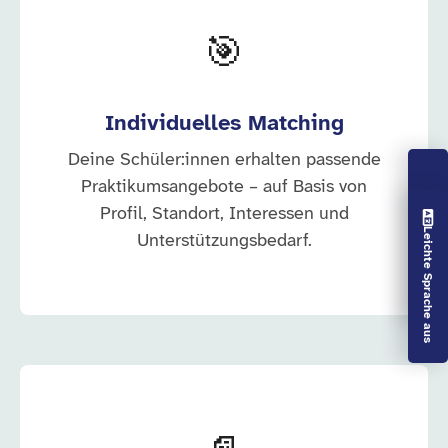
🎯
Individuelles Matching
Deine Schüler:innen erhalten passende
Praktikumsangebote – auf Basis von
Profil, Standort, Interessen und
Vorlesen aus
Leichte Sprache aus
Unterstützungsbedarf.