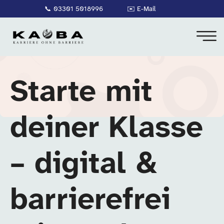
📞
03301 5018996
✉️
E-Mail
Starte mit
deiner Klasse
– digital &
barrierefrei