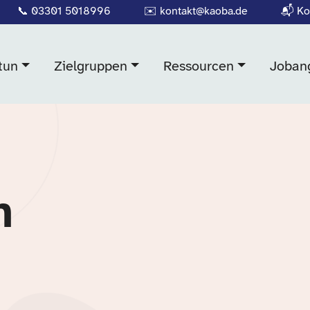
📞
03301 5018996
✉️
kontakt@kaoba.de
📬
Ko
tun
Zielgruppen
Ressourcen
Joban
n