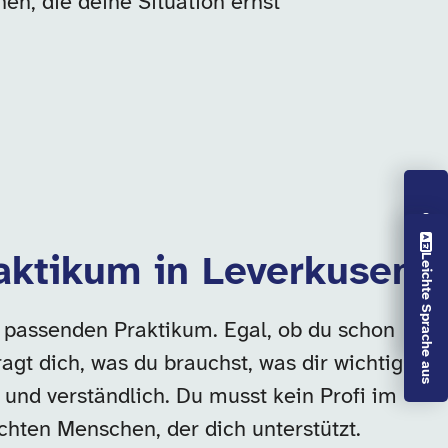
en, die deine Situation ernst
Vorlesen aus
Praktikum in Leverkusen
Leichte Sprache aus
m passenden Praktikum. Egal, ob du schon
agt dich, was du brauchst, was dir wichtig
h und verständlich. Du musst kein Profi im
echten Menschen, der dich unterstützt.