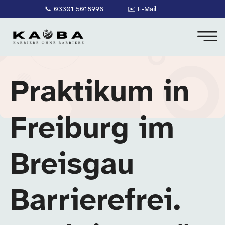
📞
03301 5018996
✉️
E-Mail
Praktikum in
Freiburg im
Breisgau
Barrierefrei.