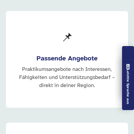
📌
Passende Angebote
Vorlesen aus
Praktikumsangebote nach Interessen,
Leichte Sprache aus
Fähigkeiten und Unterstützungsbedarf –
direkt in deiner Region.