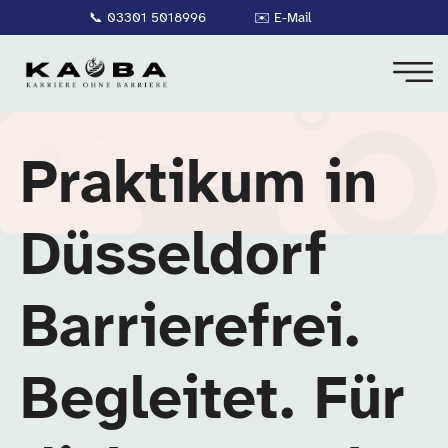
📞
03301 5018996
✉️
E-Mail
Praktikum in
Düsseldorf
Barrierefrei.
Begleitet. Für