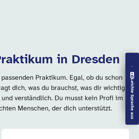
 Praktikum in Dresden
Vorlesen aus
m passenden Praktikum. Egal, ob du schon
Leichte Sprache aus
agt dich, was du brauchst, was dir wichtig
h und verständlich. Du musst kein Profi im
echten Menschen, der dich unterstützt.