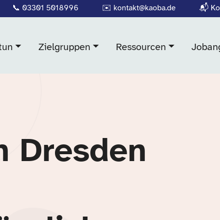
📞
03301 5018996
✉️
kontakt@kaoba.de
📬
Ko
tun
Zielgruppen
Ressourcen
Joban
n Dresden