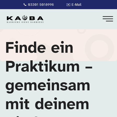
📞
03301 5018996
✉️
E-Mail
Finde ein
Praktikum –
gemeinsam
mit deinem