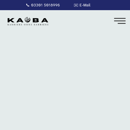
📞
03301 5018996
✉️
E-Mail