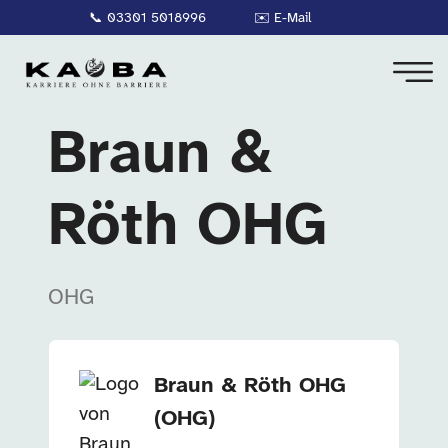
📞
03301 5018996
✉️
E-Mail
Braun &
Röth OHG
OHG
Unternehmensinformationen
Braun & Röth OHG
(OHG)