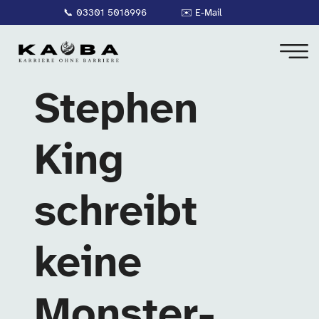
📞
03301 5018996
✉️
E-Mail
Stephen
King
schreibt
keine
Monster-