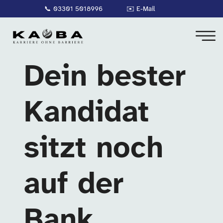
📞
03301 5018996
✉️
E-Mail
Dein bester
Kandidat
sitzt noch
auf der
Bank