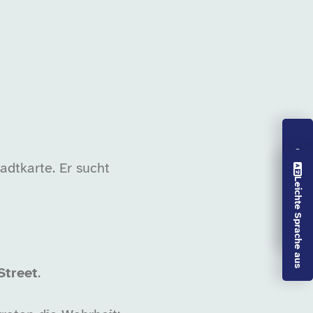
adtkarte. Er sucht
Vorlesen aus
Leichte Sprache aus
Street
.