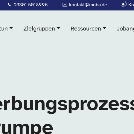
📞
03301 5018996
✉️
kontakt@kaoba.de
📬
Ko
tun
Zielgruppen
Ressourcen
Joban
rbungsprozess
Pumpe