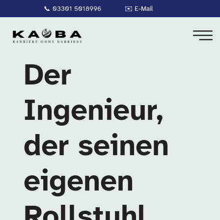
📞
03301 5018996
✉️
E-Mail
Der
Ingenieur,
der seinen
eigenen
Rollstuhl