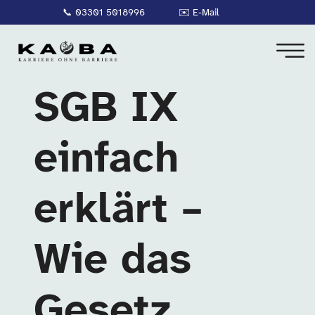
📞
03301 5018996
✉️
E-Mail
SGB IX
einfach
erklärt –
Wie das
Gesetz