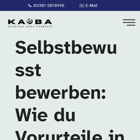
📞
03301 5018996
✉️
E-Mail
Selbstbewu
sst
bewerben:
Wie du
Vorurteile in