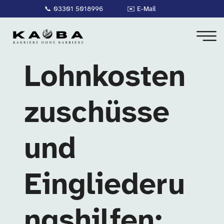
📞
03301 5018996
✉️
E-Mail
Lohnkosten
zuschüsse
und
Eingliederu
ngshilfen: