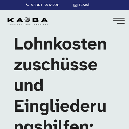
📞
03301 5018996
✉️
E-Mail
Lohnkosten
zuschüsse
und
Eingliederu
ngshilfen: