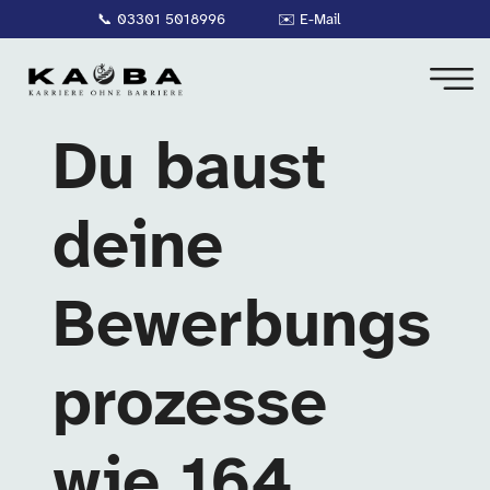
📞
03301 5018996
✉️
E-Mail
Du baust
deine
Bewerbungs
prozesse
wie 164