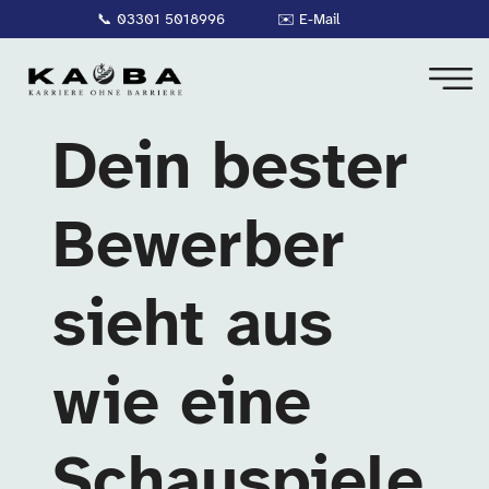
📞
03301 5018996
✉️
E-Mail
Dein bester
Bewerber
sieht aus
wie eine
Schauspiele