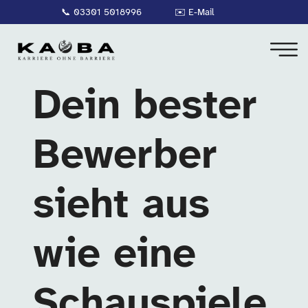
📞
03301 5018996
✉️
E-Mail
Dein bester
Bewerber
sieht aus
wie eine
Schauspiele