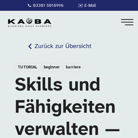
📞
03301 5018996
✉️
E-Mail
Zurück zur Übersicht
TUTORIAL
beginner
karriere
Skills und
Fähigkeiten
verwalten —