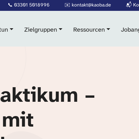
📞
03301 5018996
✉️
kontakt@kaoba.de
📬
Ko
tun
Zielgruppen
Ressourcen
Joban
raktikum –
mit