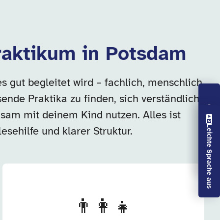
Praktikum in Potsdam
 gut begleitet wird – fachlich, menschlich
nde Praktika zu finden, sich verständlich
am mit deinem Kind nutzen. Alles ist
Vorlesen aus
Leichte Sprache aus
esehilfe und klarer Struktur.
👨‍👩‍👧