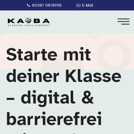
📞
03301 5018996
✉️
E-Mail
Starte mit
deiner Klasse
– digital &
barrierefrei