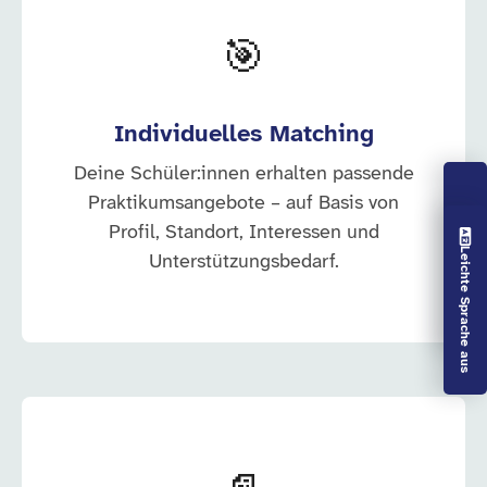
🎯
Individuelles Matching
Deine Schüler:innen erhalten passende
Praktikumsangebote – auf Basis von
Profil, Standort, Interessen und
Vorlesen aus
Leichte Sprache aus
Unterstützungsbedarf.