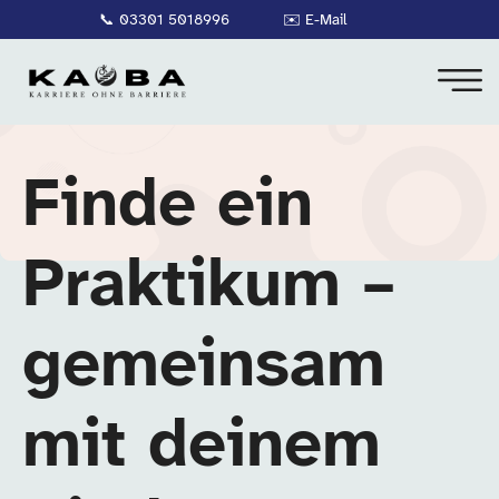
📞
03301 5018996
✉️
E-Mail
Finde ein
Praktikum –
gemeinsam
mit deinem