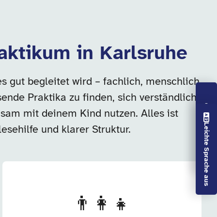
raktikum in Karlsruhe
 gut begleitet wird – fachlich, menschlich
nde Praktika zu finden, sich verständlich
am mit deinem Kind nutzen. Alles ist
Vorlesen aus
Leichte Sprache aus
esehilfe und klarer Struktur.
👨‍👩‍👧