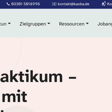
📞
03301 5018996
✉️
kontakt@kaoba.de
📬
Ko
tun
Zielgruppen
Ressourcen
Joban
raktikum –
mit