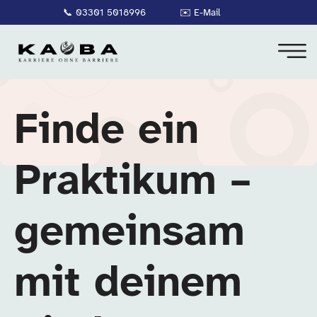
📞
03301 5018996
✉️
E-Mail
Finde ein
Praktikum –
gemeinsam
mit deinem