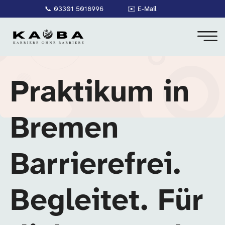
📞
03301 5018996
✉️
E-Mail
Praktikum in
Bremen
Barrierefrei.
Begleitet. Für