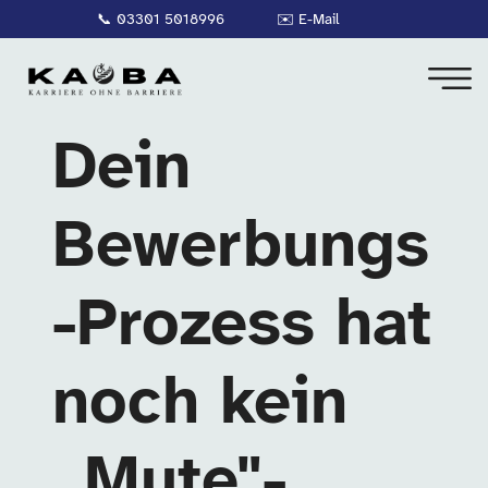
📞
03301 5018996
✉️
E-Mail
Dein
Bewerbungs
-Prozess hat
noch kein
„Mute"-