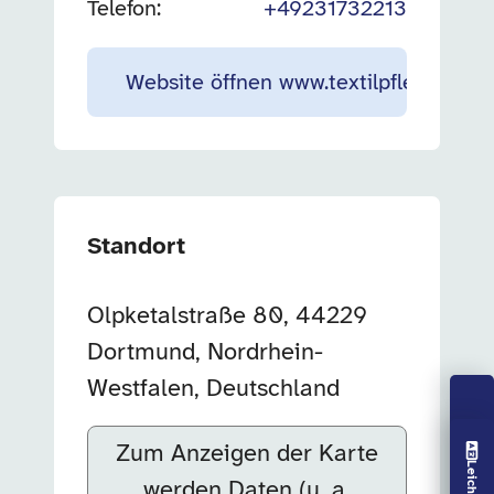
Telefon:
+49231732213
Website öffnen
www.textilpflege-kreft
Standort
Olpketalstraße 80, 44229
Dortmund, Nordrhein-
Westfalen, Deutschland
Vorlesen aus
Zum Anzeigen der Karte
werden Daten (u. a.