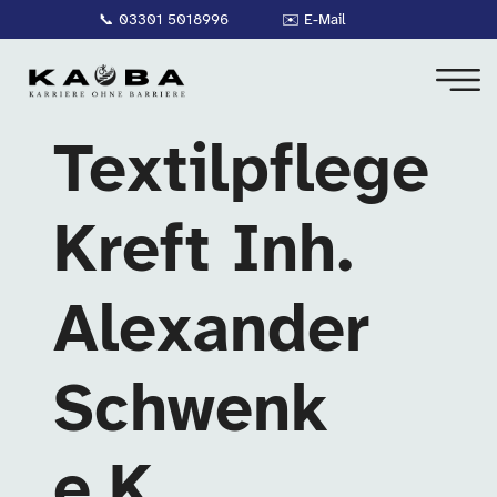
📞
03301 5018996
✉️
E-Mail
Textilpflege
Kreft Inh.
Alexander
Schwenk
e.K.