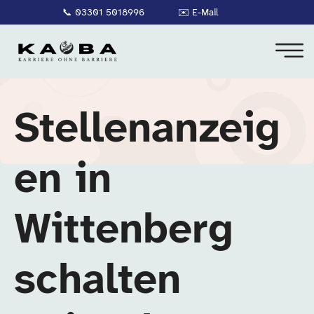
📞
03301 5018996
✉️
E-Mail
Stellenanzeig
en in
Wittenberg
schalten