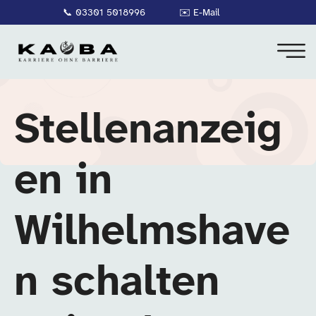
📞
03301 5018996
✉️
E-Mail
Stellenanzeig
en in
Wilhelmshave
n schalten