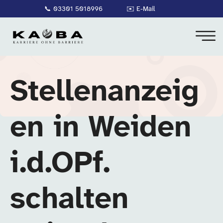
📞
03301 5018996
✉️
E-Mail
Stellenanzeig
en in Weiden
i.d.OPf.
schalten