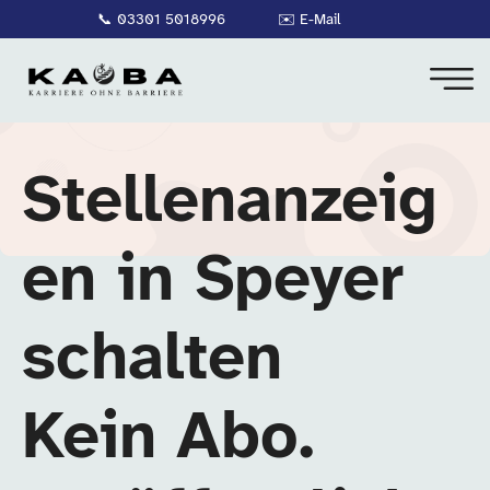
📞
03301 5018996
✉️
E-Mail
Stellenanzeig
en in Speyer
schalten
Kein Abo.